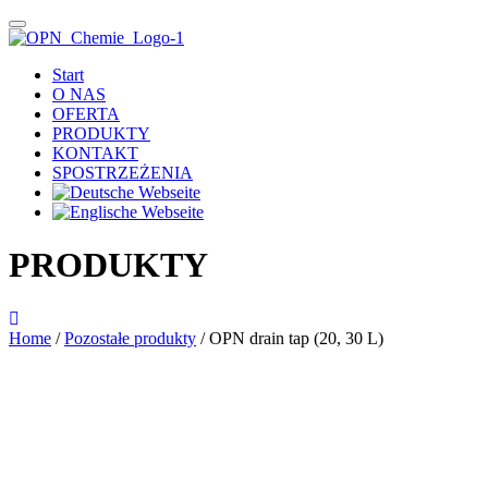
Start
O NAS
OFERTA
PRODUKTY
KONTAKT
SPOSTRZEŻENIA
PRODUKTY
Home
/
Pozostałe produkty
/ OPN drain tap (20, 30 L)
Das im Bild dargestellte Produkt kann vom verkauften Produkt abweichen.
Alle Texte unterliegen dem Copyright der OPN-CHEMIE GmbH.
OPN drain tap (20, 30 L)